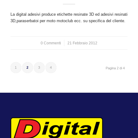
La digital adesivi produce etichette resinate 3D ed adesivi resinati
3D,paraserbatoi per moto motoclub ecc. su specifica del cliente.
0 Commenti
/
21 Febbraio 2012
1
2
3
4
Pagina 2 di 4